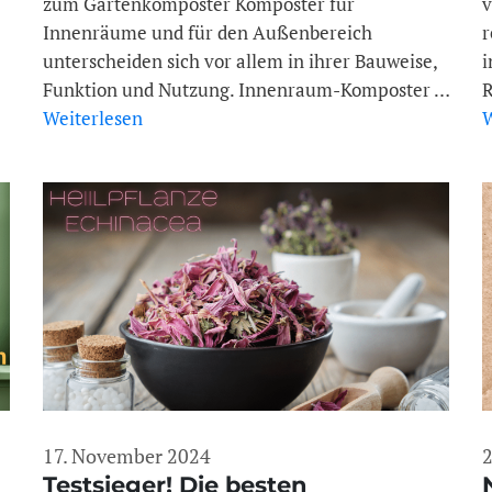
zum Gartenkomposter Komposter für
v
Innenräume und für den Außenbereich
r
unterscheiden sich vor allem in ihrer Bauweise,
i
Funktion und Nutzung. Innenraum-Komposter …
R
Weiterlesen
W
17. November 2024
2
Testsieger! Die besten