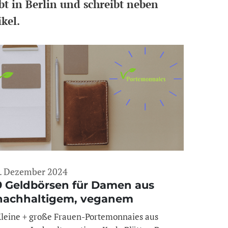
ebt in Berlin und schreibt neben
kel.
. Dezember 2024
9 Geldbörsen für Damen aus
nachhaltigem, veganem
Kunstleder
leine + große Frauen-Portemonnaies aus