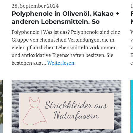
28. September 2024
1
Polyphenole in Olivenöl, Kakao +
anderen Lebensmitteln. So
gesund sind sie!
Polyphenole | Was ist das? Polyphenole sind eine
W
Gruppe von chemischen Verbindungen, die in
v
vielen pflanzlichen Lebensmitteln vorkommen
v
und antioxidative Eigenschaften besitzen. Sie
E
bestehen aus …
Weiterlesen
e