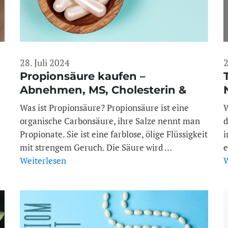
28. Juli 2024
2
Propionsäure kaufen –
Abnehmen, MS, Cholesterin &
Darmgesundheit
Was ist Propionsäure? Propionsäure ist eine
W
organische Carbonsäure, ihre Salze nennt man
d
Propionate. Sie ist eine farblose, ölige Flüssigkeit
i
mit strengem Geruch. Die Säure wird …
e
Weiterlesen
W