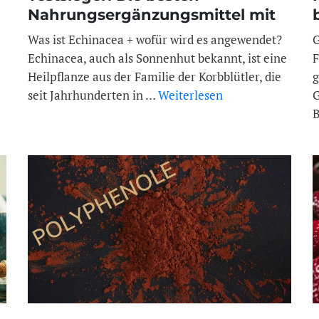
Nahrungsergänzungsmittel mit
Echinacea | Wirkung,
Was ist Echinacea + wofür wird es angewendet?
G
Nebenwirkungen + Anwendung
Echinacea, auch als Sonnenhut bekannt, ist eine
F
Heilpflanze aus der Familie der Korbblütler, die
g
seit Jahrhunderten in …
Weiterlesen
G
B