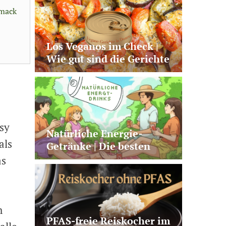
hmack
Los Veganos im Check |
Wie gut sind die Gerichte
aus der Dose?
asy
Natürliche Energie-
als
Getränke | Die besten
Alternativen zu Kaffee +
as
klassischen Energy
Drinks
h
PFAS-freie Reiskocher im