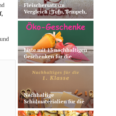
nd
Fleischersatz im
Vergleich | Tofu, Tempeh,
f,
Seitan & Co.
 und
Liste mit 13 nachhaltigen
Geschenken für die
Schultüte | plastikfrei,
vegan, nützlich, fairtrade
Nachhaltige
Schulmaterialien für die
1. Klasse | 10 sinnvolle
Produkte