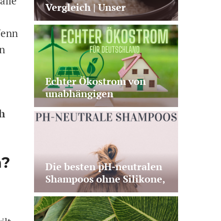
alle
Vergleich | Unser
Testsieger von Panasonic
+ 2 gute Alternativen
Wenn
on
Echter Ökostrom von
unabhängigen
Stromanbietern – Test &
h
Vergleich
n?
Die besten pH-neutralen
Shampoos ohne Silikone,
ohne Duftstoffe & ihre
Vorteile