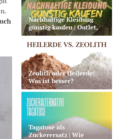
ilt
n.
Nachhaltige Kleidung
auch
günstig kaufen | Outlet,
Second Hand oder faire
Basics?
Zeolith oder Heilerde:
Was ist besser?
Tagatose als
Zuckerersatz | Wie