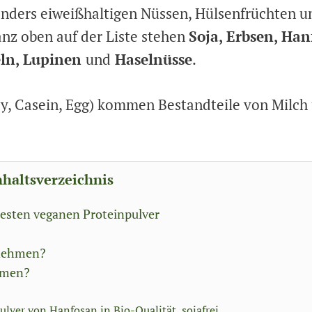
nders eiweißhaltigen Nüssen, Hülsenfrüchten u
nz oben auf der Liste stehen
Soja, Erbsen, Han
eln, Lupinen
und
Haselnüsse
.
ey, Casein, Egg) kommen Bestandteile von Milch
nhaltsverzeichnis
 besten veganen Proteinpulver
h nehmen?
hmen?
lver von Hanfosan in Bio-Qualität, sojafrei