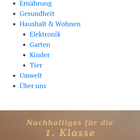
Ernährung
Alternative zu Douglas
kostenlose Rückgabe
Modemarke wirklich?
und A.N.D.
Vergleich
wirklich?
Dose?
kann
Gesundheit
Haushalt & Wohnen
Elektronik
Garten
Kinder
Tier
Umwelt
Über uns