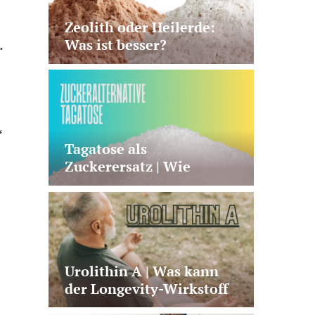
Zeolith oder Heilerde:
.
Was ist besser?
“
Tagatose als
Zuckerersatz | Wie
gesund ist der seltene
Zucker?
Urolithin A | Was kann
der Longevity-Wirkstoff
wirklich?