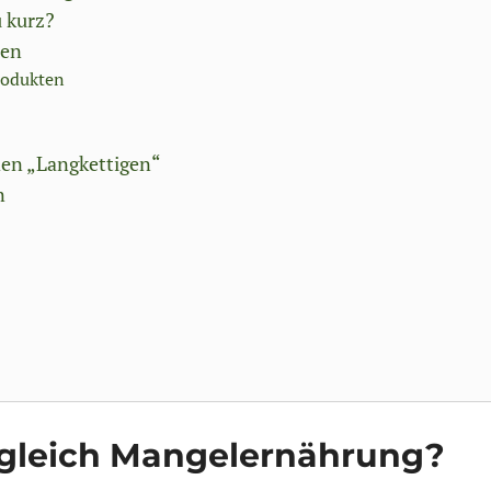
 kurz?
len
rodukten
den „Langkettigen“
n
gleich Mangelernährung?