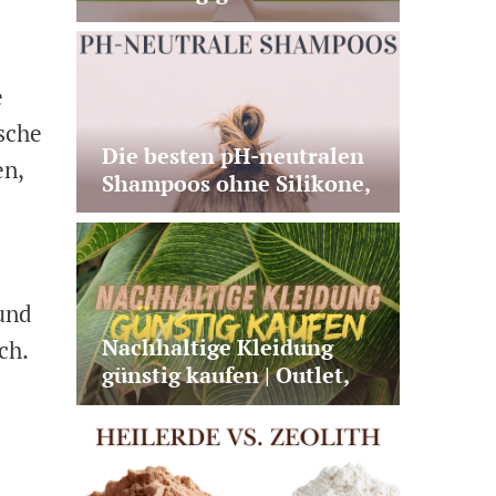
Stromanbietern – Test &
Vergleich
e
ische
Die besten pH-neutralen
en,
Shampoos ohne Silikone,
ohne Duftstoffe & ihre
Vorteile
 und
Nachhaltige Kleidung
ch.
günstig kaufen | Outlet,
Second Hand oder faire
Basics?