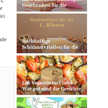
Geschenken für die
ie
Schultüte | plastikfrei,
lei
vegan, nützlich, fairtrade
nde
Nachhaltige
Schulmaterialien für die
1. Klasse | 10 sinnvolle
Produkte
Los Veganos im Check |
Wie gut sind die Gerichte
aus der Dose?