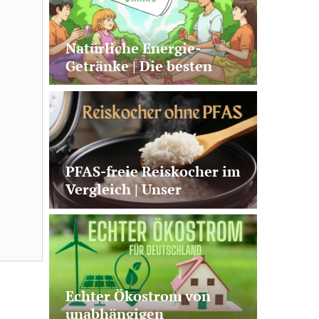
Natürliche Energie-
Getränke | Die besten
Alternativen zu Kaffee +
klassischen Energy
Drinks
PFAS-freie Reiskocher im
Vergleich | Unser
Testsieger von Panasonic
+ 2 gute Alternativen
Echter Ökostrom von
unabhängigen