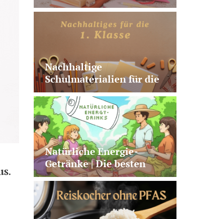
Schultüte | plastikfrei,
vegan, nützlich, fairtrade
Nachhaltige
Schulmaterialien für die
1. Klasse | 10 sinnvolle
Produkte
Natürliche Energie-
Getränke | Die besten
us
.
Alternativen zu Kaffee +
klassischen Energy
Drinks