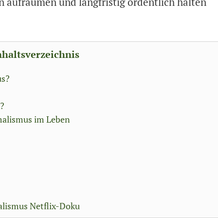
 aufräumen und langfristig ordentlich halten
nhaltsverzeichnis
us?
h?
malismus im Leben
lismus Netflix-Doku