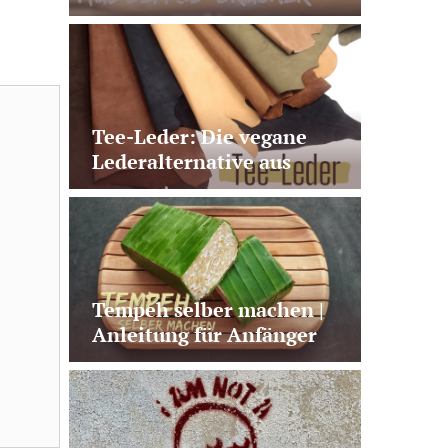
veganer Lachs aus
Pilzprotein
Tee-Leder: Die vegane
Lederalternative aus
Teeabfällen
Tempeh selber machen |
Anleitung für Anfänger
mit Fehler-Check