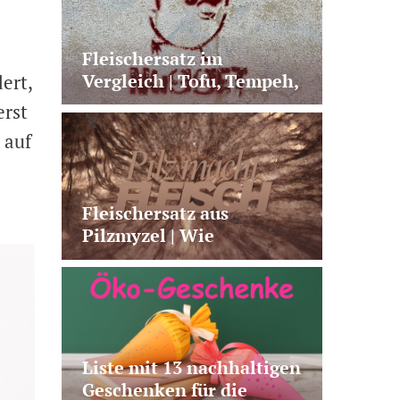
Fleischersatz im
Vergleich | Tofu, Tempeh,
ert,
Seitan & Co.
erst
 auf
Fleischersatz aus
Pilzmyzel | Wie
Fermentation neue
Alternativen möglich
macht
Liste mit 13 nachhaltigen
Geschenken für die