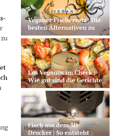
s-
Veganer Fischersatz | Die
besten Alternativen zu
r
Lachs, Thunfisch und Co.
 zu
et
Los Veganos im Check |
ich
Wie gut sind die Gerichte
n
aus der Dose?
Fisch aus dem 3D-
ung
Drucker | So entsteht