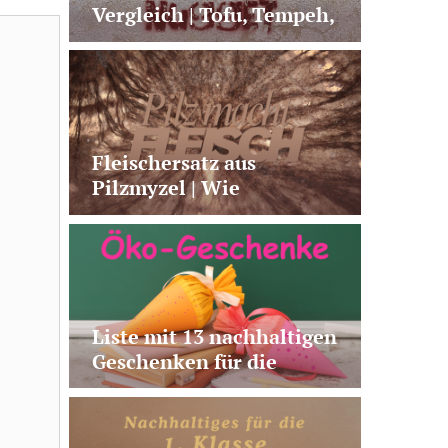
Vergleich | Tofu, Tempeh,
Seitan & Co.
Fleischersatz aus
Pilzmyzel | Wie
Fermentation neue
Alternativen möglich
macht
Liste mit 13 nachhaltigen
Geschenken für die
Schultüte | plastikfrei,
vegan, nützlich, fairtrade