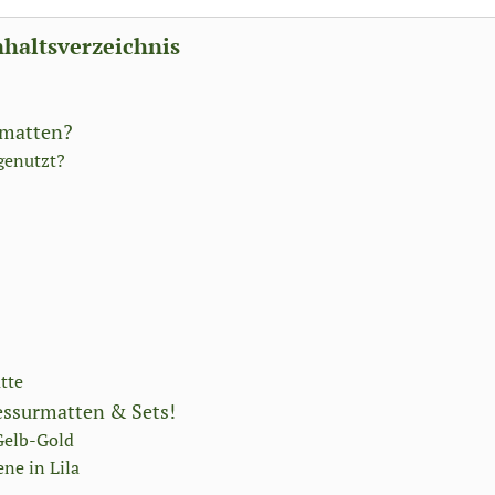
nhaltsverzeichnis
rmatten?
genutzt?
tte
ressurmatten & Sets!
Gelb-Gold
ne in Lila