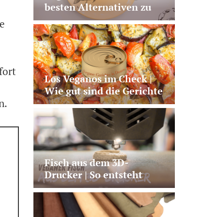
besten Alternativen zu
Lachs, Thunfisch und Co.
te
fort
Los Veganos im Check |
Wie gut sind die Gerichte
n.
aus der Dose?
Fisch aus dem 3D-
Drucker | So entsteht
veganer Lachs aus
Pilzprotein