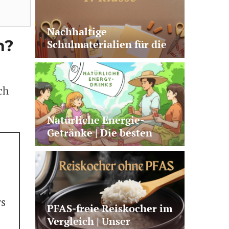
Nachhaltige
n?
Schulmaterialien für die
1. Klasse | 10 sinnvolle
Produkte
ch
Natürliche Energie-
Getränke | Die besten
Alternativen zu Kaffee +
klassischen Energy
Drinks
rs
PFAS-freie Reiskocher im
Vergleich | Unser