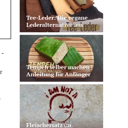
Tee-Leder: Die vegane
Lederalternative aus
Teeabfällen
 -
Tempeh selber machen |
r
Anleitung für Anfänger
mit Fehler-Check
r
Fleischersatz im