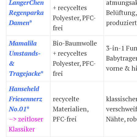
LangerChen
atmungsak
+ recyceltes
Regenparka
Belüftung,
Polyester, PFC-
Damen
*
produziert
frei
Mamalila
Bio-Baumwolle
3-in-1 Fun
Umstands-
+ recyceltes
Babytrage
&
Polyester, PFC-
vorne & h
Tragejacke
*
frei
Hanseheld
Friesennerz
recycelte
klassischer
No.01
*
Materialien,
verschwei
–> zeitloser
PFC-frei
Nähte, rob
Klassiker