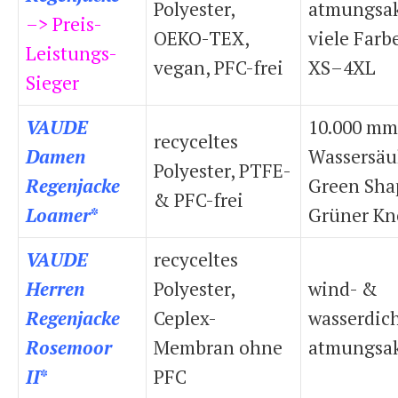
Polyester,
atmungsak
–> Preis-
OEKO-TEX,
viele Farb
Leistungs-
vegan, PFC-frei
XS–4XL
Sieger
VAUDE
10.000 mm
recyceltes
Damen
Wassersäu
Polyester, PTFE-
Regenjacke
Green Sha
& PFC-frei
Loamer
*
Grüner Kn
VAUDE
recyceltes
Herren
Polyester,
wind- &
Regenjacke
Ceplex-
wasserdich
Rosemoor
Membran ohne
atmungsak
II
*
PFC