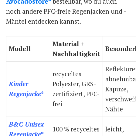
Avocadostore*
bestellbar, wo du auch
noch andere PFC-freie Regenjacken und -
Mäntel entdecken kannst.
Material +
Modell
Besonder
Nachhaltigkeit
Reflektore
recyceltes
abnehmba
Kinder
Polyester, GRS-
Kapuze,
Regenjacke
*
zertifiziert, PFC-
verschwei
frei
Nähte
B&C Unisex
100 % recyceltes
leicht,
Regenjacke
*