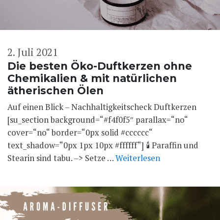
2. Juli 2021
Die besten Öko-Duftkerzen ohne
Chemikalien & mit natürlichen
ätherischen Ölen
Auf einen Blick – Nachhaltigkeitscheck Duftkerzen
[su_section background=“#f4f0f5″ parallax=“no“
cover=“no“ border=“0px solid #cccccc“
text_shadow=“0px 1px 10px #ffffff“] 🕯 Paraffin und
Stearin sind tabu. –> Setze …
Weiterlesen