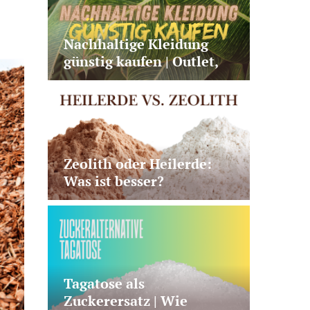
Nachhaltige Kleidung
günstig kaufen | Outlet,
Second Hand oder faire
Basics?
Zeolith oder Heilerde:
Was ist besser?
Tagatose als
Zuckerersatz | Wie