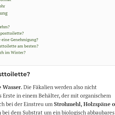
ohr
tung
nehm?
posttoilette?
te eine Genehmigung?
sttoilette am besten?
uch im Winter?
ttoilette?
 Wasser
. Die Fäkalien werden also nicht
s Erste in einem Behälter, der mit organischem
sich bei der Einstreu um
Strohmehl, Holzspäne 
ich bei dem Substrat um ein biologisch abbaubares