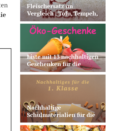
ten
Fleischersatz im
Vergleich | Tofu, Tempeh,
ie
Seitan & Co.
Liste mit 13 nachhaltigen
Geschenken für die
Schultüte | plastikfrei,
vegan, nützlich, fairtrade
Nachhaltige
Schulmaterialien für die
1. Klasse | 10 sinnvolle
Produkte