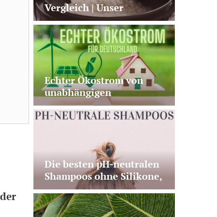
Vergleich | Unser
Testsieger von Panasonic
+ 2 gute Alternativen
Echter Ökostrom von
unabhängigen
Stromanbietern – Test &
Vergleich
Die besten pH-neutralen
Shampoos ohne Silikone,
ohne Duftstoffe & ihre
oder
Vorteile