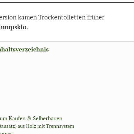
ersion kamen Trockentoiletten früher
lumpsklo
.
nhaltsverzeichnis
 zum Kaufen & Selberbauen
(Bausatz) aus Holz mit Trennsystem
Format