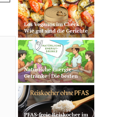
Los Veganos im Check |
Wie gut sind die Gerichte
aus der Dose?
Natürliche Energie-
Getränke | Die besten
Alternativen zu Kaffee +
klassischen Energy
Drinks
PFAS-freie Reiskocher im