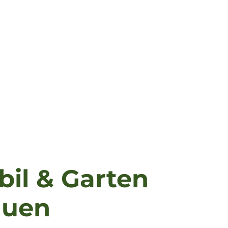
il & Garten
auen