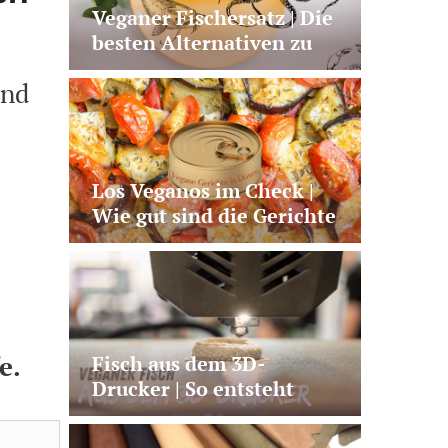
Veganer Fischersatz | Die
besten Alternativen zu
Lachs, Thunfisch und Co.
nd
Los Veganos im Check |
Wie gut sind die Gerichte
aus der Dose?
e.
Fisch aus dem 3D-
Drucker | So entsteht
veganer Lachs aus
Pilzprotein