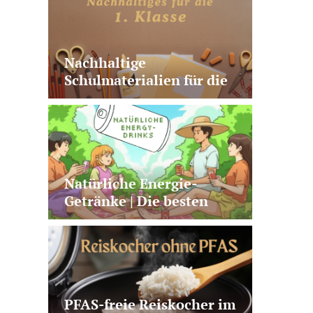
Nachhaltige
Schulmaterialien für die
1. Klasse | 10 sinnvolle
Produkte
Natürliche Energie-
Getränke | Die besten
Alternativen zu Kaffee +
klassischen Energy
Drinks
PFAS-freie Reiskocher im