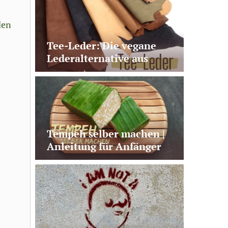
den
Tee-Leder: Die vegane
Lederalternative aus
Teeabfällen
Tempeh selber machen |
Anleitung für Anfänger
mit Fehler-Check