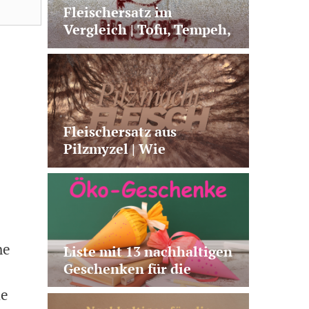
Fleischersatz im
Vergleich | Tofu, Tempeh,
Seitan & Co.
Fleischersatz aus
Pilzmyzel | Wie
Fermentation neue
Alternativen möglich
macht
he
Liste mit 13 nachhaltigen
Geschenken für die
Schultüte | plastikfrei,
ie
vegan, nützlich, fairtrade