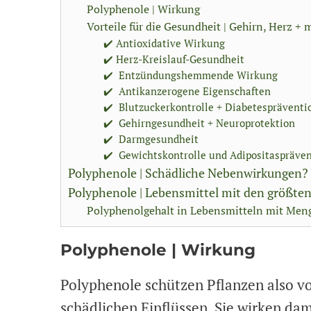
Polyphenole | Wirkung
Vorteile für die Gesundheit | Gehirn, Herz + 
✔️ Antioxidative Wirkung
✔️ Herz-Kreislauf-Gesundheit
✔️ Entzündungshemmende Wirkung
✔️ Antikanzerogene Eigenschaften
✔️ Blutzuckerkontrolle + Diabetespräventi
✔️ Gehirngesundheit + Neuroprotektion
✔️ Darmgesundheit
✔️ Gewichtskontrolle und Adipositaspräve
Polyphenole | Schädliche Nebenwirkungen?
Polyphenole | Lebensmittel mit den größte
Polyphenolgehalt in Lebensmitteln mit Me
Polyphenole | Wirkung
Polyphenole schützen Pflanzen also vo
schädlichen Einflüssen. Sie wirken dam