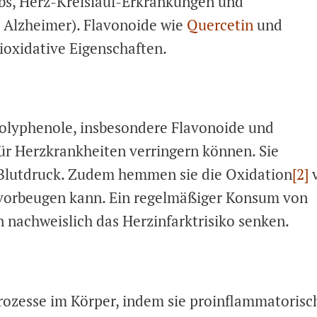
bs, Herz-Kreislauf-Erkrankungen und
. Alzheimer). Flavonoide wie
Quercetin
und
ioxidative Eigenschaften.
Polyphenole, insbesondere Flavonoide und
für Herzkrankheiten verringern können. Sie
 Blutdruck. Zudem hemmen sie die Oxidation
[2]
 vorbeugen kann. Ein regelmäßiger Konsum von
nachweislich das Herzinfarktrisiko senken.
ozesse im Körper, indem sie proinflammatorisc