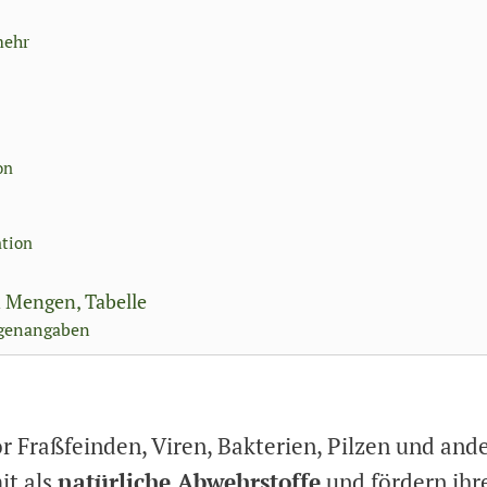
mehr
on
ntion
n Mengen, Tabelle
ngenangaben
r Fraßfeinden, Viren, Bakterien, Pilzen und and
it als
natürliche Abwehrstoffe
und fördern ihr