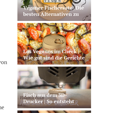
Veganer Fischersatz | Die
besten Alternativen zu
Lachs, Thunfisch und Co.
Los Veganos im Check |
Wie gut sind die Gerichte
von
aus der Dose?
Fisch aus dem 3D-
Drucker | So entsteht
he
veganer Lachs aus