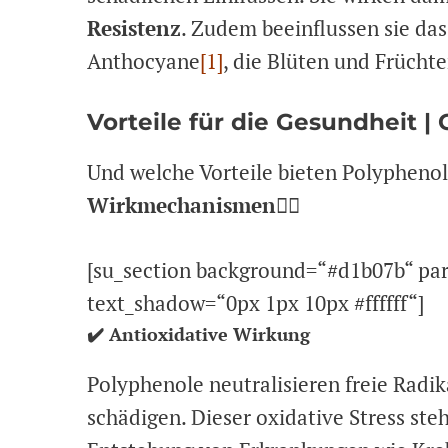
Resistenz
. Zudem beeinflussen sie das
Anthocyane
[1]
, die Blüten und Früchte
Vorteile für die Gesundheit |
Und welche Vorteile bieten Polypheno
Wirkmechanismen
👇🏽
[su_section background=“#d1b07b“ par
text_shadow=“0px 1px 10px #ffffff“]
✔️ Antioxidative Wirkung
Polyphenole neutralisieren freie Radik
schädigen. Dieser oxidative Stress st