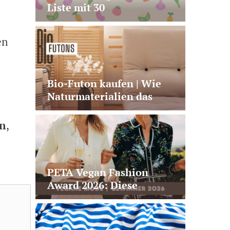
Liste mit 30
Lebensmitteln +
Wochenplan
en
Bio-Futon kaufen | Wie
Naturmaterialien das
Liegegefühl wirklich
verändern
en
,
PETA Vegan Fashion
Award 2026: Diese
Materialien + Marken
prägen die Zukunft der
veganen Mode