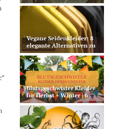
Second Hand oder faire
h
Basics?
Vegane Seidenkleider: 8
elegante Alternativen zu
echter Seide
c“
Blutsgeschwister Kleider
für Herbst + Winter | 6
besondere Modelle
n