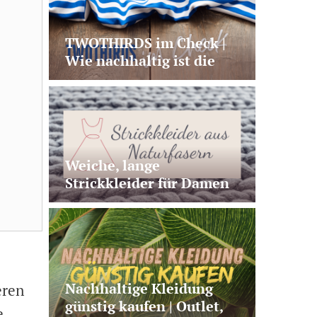
TWOTHIRDS im Check |
Wie nachhaltig ist die
Modemarke wirklich?
Weiche, lange
Strickkleider für Damen
aus Naturmaterialien
Nachhaltige Kleidung
eren
günstig kaufen | Outlet,
e