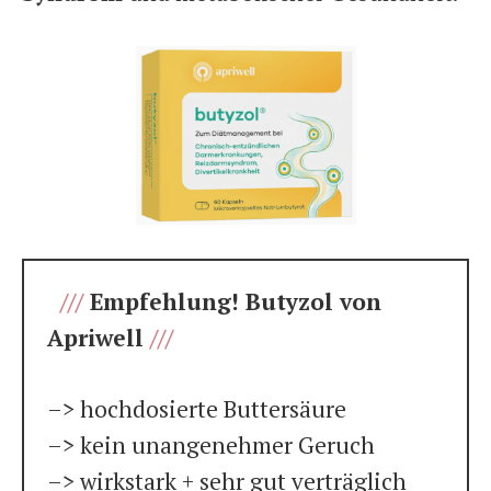
///
Empfehlung! Butyzol von
Apriwell
///
–> hochdosierte Buttersäure
–> kein unangenehmer Geruch
–> wirkstark + sehr gut verträglich