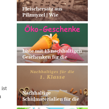
Fleischersatz aus
Pilzmyzel | Wie
Fermentation neue
Alternativen möglich
macht
Liste mit 13 nachhaltigen
Geschenken für die
Schultüte | plastikfrei,
vegan, nützlich, fairtrade
 ist
Nachhaltige
n
Schulmaterialien für die
1. Klasse | 10 sinnvolle