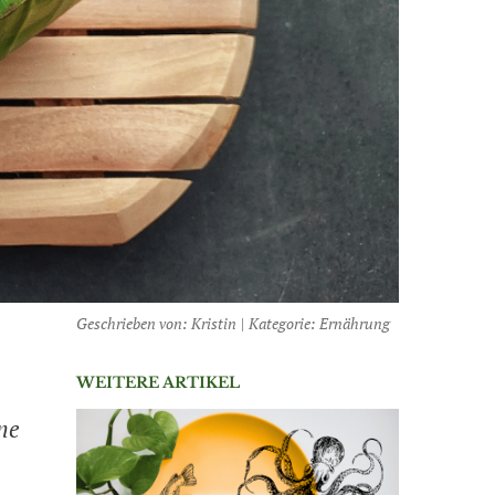
Geschrieben von:
Kristin
|
Kategorie:
Ernährung
WEITERE ARTIKEL
ine