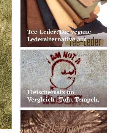
Pilzprotein
Tee-Leder: Die vegane
Lederalternative aus
Teeabfällen
Fleischersatz im
Vergleich | Tofu, Tempeh,
Seitan & Co.