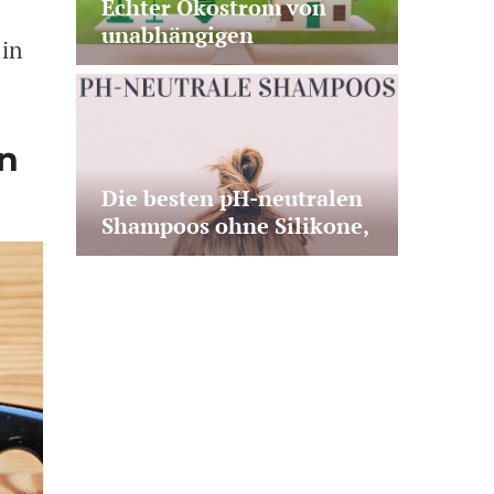
Echter Ökostrom von
unabhängigen
 in
Stromanbietern – Test &
Vergleich
en
Die besten pH-neutralen
Shampoos ohne Silikone,
ohne Duftstoffe & ihre
Vorteile