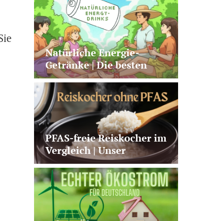
Produkte
Sie
Natürliche Energie-
Getränke | Die besten
Alternativen zu Kaffee +
klassischen Energy
Drinks
PFAS-freie Reiskocher im
Vergleich | Unser
Testsieger von Panasonic
+ 2 gute Alternativen