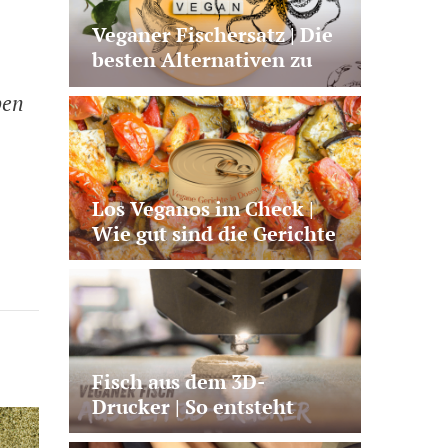
Veganer Fischersatz | Die
besten Alternativen zu
Lachs, Thunfisch und Co.
ben
Los Veganos im Check |
Wie gut sind die Gerichte
aus der Dose?
Fisch aus dem 3D-
Drucker | So entsteht
veganer Lachs aus