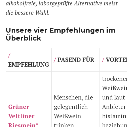
alkoholfreie, laborgeprüfte Alternative meist
die bessere Wahl.
Unsere vier Empfehlungen im
Überblick
/
/
PASEND FÜR
/
VORTE
EMPFEHLUNG
trockene
Weißwein
Menschen, die
und laut
Grüner
gelegentlich
Anbieter
Veltliner
Weißwein
histamin
Riesmein*
trinken
beziehun