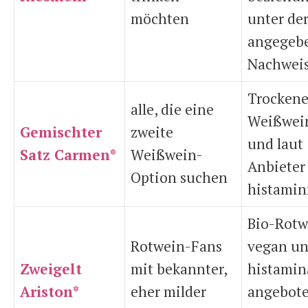
möchten
unter de
angegeb
Nachwei
Trockene
alle, die eine
Weißwein
Gemischter
zweite
und laut
Satz Carmen*
Weißwein-
Anbieter
Option suchen
histamin
Bio-Rotw
Rotwein-Fans
vegan un
Zweigelt
mit bekannter,
histami
Ariston*
eher milder
angebote