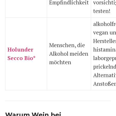
Empfindlichkeit
vorsichti
testen!
alkoholfr
vegan un
Herstelle
Menschen, die
Holunder
histami
Alkohol meiden
Secco Bio*
laborgepr
möchten
prickeln
Alternat
Anstoße
Warum Wein bei