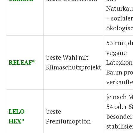
Naturkau
+ soziale
ökologis
53 mm, d
vegane
beste Wahl mit
RELEAF*
Latexkon
Klimaschutzprojekt
Baum pr
verkauf
je nach M
54 oder 
LELO
beste
besonder
HEX*
Premiumoption
stabilisi