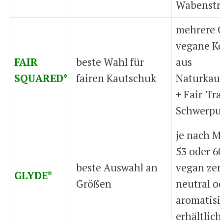
Wabenstr
mehrere 
vegane 
FAIR
beste Wahl für
aus
SQUARED*
fairen Kautschuk
Naturkau
+ Fair-Tr
Schwerp
je nach M
53 oder 
beste Auswahl an
vegan zert
GLYDE*
Größen
neutral o
aromatisi
erhältlic