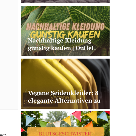
aus Naturmaterialien
Nachhaltige Kleidung
günstig kaufen | Outlet,
Second Hand oder faire
Basics?
Vegane Seidenkleider: 8
elegante Alternativen zu
echter Seide
zen