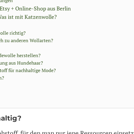
lungen
Etsy + Online-Shop aus Berlin
as ist mit Katzenwolle?
lle richtig?
ch zu anderen Wollarten?
dewolle herstellen?
eidung aus Hundehaar?
stoff für nachhaltige Mode?
n?
altig?
hstoff, für den man nur jene Ressourcen einset