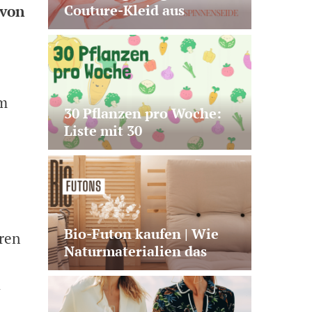
Couture-Kleid aus
 von
Biotech-Spinnenseide |
Was hinter AMSilk steckt
im
30 Pflanzen pro Woche:
Liste mit 30
Lebensmitteln +
Wochenplan
Bio-Futon kaufen | Wie
ren
Naturmaterialien das
Liegegefühl wirklich
l
verändern