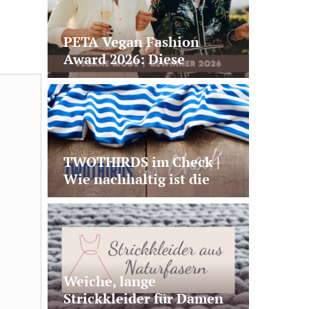
PETA Vegan Fashion
Award 2026: Diese
Materialien + Marken
prägen die Zukunft der
veganen Mode
TWOTHIRDS im Check |
Wie nachhaltig ist die
Modemarke wirklich?
Weiche, lange
Strickkleider für Damen