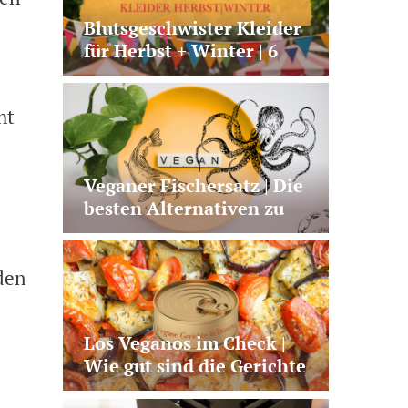
Blutsgeschwister Kleider
für Herbst + Winter | 6
besondere Modelle
ht
Veganer Fischersatz | Die
besten Alternativen zu
Lachs, Thunfisch und Co.
den
Los Veganos im Check |
Wie gut sind die Gerichte
aus der Dose?