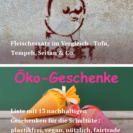
Fleischersatz im Vergleich | Tofu,
Tempeh, Seitan & Co.
Liste mit 13 nachhaltigen
Geschenken für die Schultüte |
plastikfrei, vegan, nützlich, fairtrade