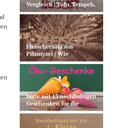
Vergleich | Tofu, Tempeh,
Seitan & Co.
nd
den
Fleischersatz aus
Pilzmyzel | Wie
Fermentation neue
Alternativen möglich
macht
nen
Liste mit 13 nachhaltigen
Geschenken für die
Schultüte | plastikfrei,
vegan, nützlich, fairtrade