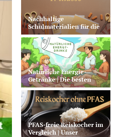
Nachhaltige
Schulmaterialien für die
1. Klasse | 10 sinnvolle
Produkte
Natürliche Energie-
Getränke | Die besten
Alternativen zu Kaffee +
klassischen Energy
Drinks
PFAS-freie Reiskocher im
Vergleich | Unser