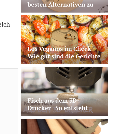
besten Alternativen zu
Lachs, Thunfisch und Co.
eich
Los Veganos im Check |
Wie gut sind die Gerichte
aus der Dose?
Fisch aus dem 3D-
Drucker | So entsteht
veganer Lachs aus
Pilzprotein