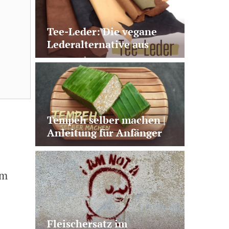
Tee-Leder: Die vegane
Lederalternative aus
Teeabfällen
Tempeh selber machen |
Anleitung für Anfänger
mit Fehler-Check
em
Fleischersatz im