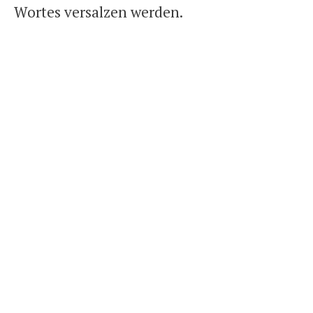
Wortes versalzen werden.
Umweltfreundlich &
ökologisch Wäsche
waschen und trocknen
-
Umweltfreundlich
Wäsche waschen Ich
weiß nicht, wie es
euch geht, aber ich versuche meinen
Alltag nach und nach ökologischer zu…
...
Weiterlesen