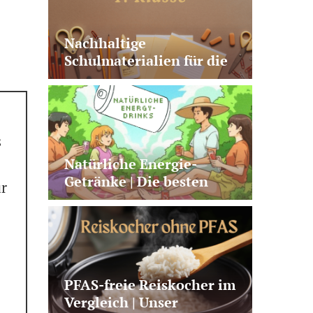
Nachhaltige
Schulmaterialien für die
1. Klasse | 10 sinnvolle
Produkte
s
Natürliche Energie-
Getränke | Die besten
ür
Alternativen zu Kaffee +
klassischen Energy
Drinks
PFAS-freie Reiskocher im
Vergleich | Unser