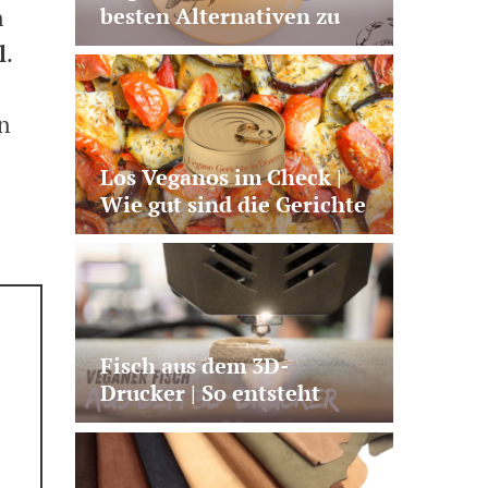
besten Alternativen zu
n
Lachs, Thunfisch und Co.
l
.
n
Los Veganos im Check |
Wie gut sind die Gerichte
aus der Dose?
Fisch aus dem 3D-
Drucker | So entsteht
veganer Lachs aus
Pilzprotein