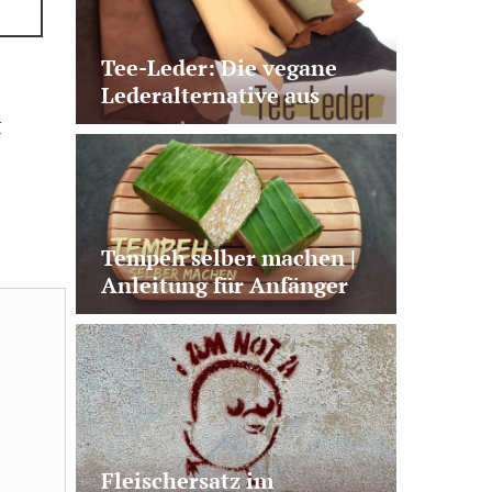
Tee-Leder: Die vegane
Lederalternative aus
Teeabfällen
t
Tempeh selber machen |
Anleitung für Anfänger
mit Fehler-Check
Fleischersatz im