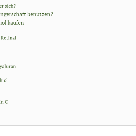
er sich?
ngerschaft benutzen?
iol kaufen
 Retinal
Hyaluron
hiol
in C