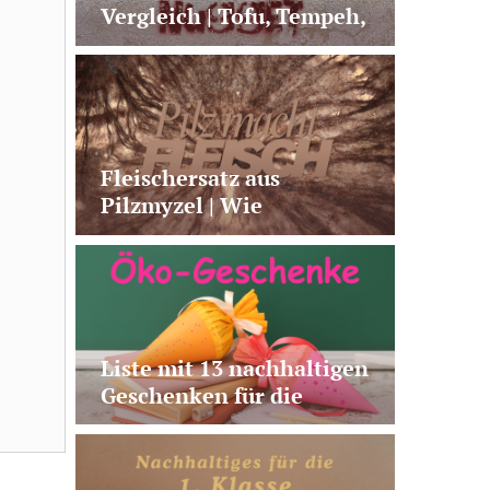
Vergleich | Tofu, Tempeh,
Seitan & Co.
Fleischersatz aus
Pilzmyzel | Wie
Fermentation neue
Alternativen möglich
macht
Liste mit 13 nachhaltigen
Geschenken für die
Schultüte | plastikfrei,
vegan, nützlich, fairtrade