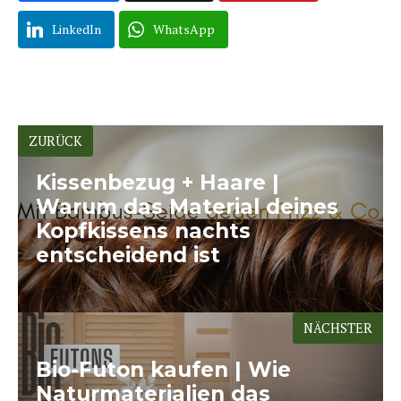
LinkedIn
WhatsApp
ZURÜCK
Kissenbezug + Haare |
Warum das Material deines
Kopfkissens nachts
entscheidend ist
NÄCHSTER
Bio-Futon kaufen | Wie
Naturmaterialien das