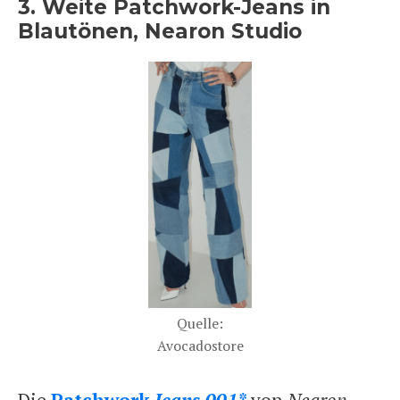
3. Weite Patchwork-Jeans in
Blautönen, Nearon Studio
Quelle:
Avocadostore
Die
Patchwork
Jeans 001*
von
Nearon