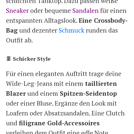
schlichten Tanktop. Dazu passen weiße
Sneaker
oder bequeme
Sandalen
für einen
entspannten Alltagslook.
Eine Crossbody-
Bag
und dezenter
Schmuck
runden das
Outfit ab.
👖 Schicker Style
Für einen eleganten Auftritt trage deine
Wide-Leg-Jeans mit einem
taillierten
Blazer
und einem
Spitzen-Seidentop
oder einer Bluse. Ergänze den Look mit
Loafern oder Absatzsandalen. Eine Clutch
und
filigrane Gold-Accessoires
verleihen dem Outfit eine edle Note.