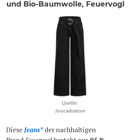
und Bio-Baumwolle, Feuervogl
Quelle:
Avocadostore
Diese
Jeans*
der nachhaltigen
Brand
Feuervogl
besteht aus
95 %