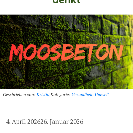
denkt
Geschrieben von:
Kristin
|
Kategorie:
Gesundheit
,
Umwelt
4. April 2026
26. Januar 2026