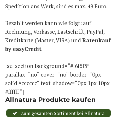
Spedition ans Werk, sind es max. 49 Euro.
Bezahlt werden kann wie folgt: auf
Rechnung, Vorkasse, Lastschrift, PayPal,
Kreditkarte (Master, VISA) und
Ratenkauf
by easyCredit
.
[su_section background=“#f6f5f5″
parallax=“no“ cover=“no“ border=“0px
solid #cccccc“ text_shadow=“0px 1px 10px
#ffffff“]
Allnatura Produkte kaufen
Zum gesamten Sortiment bei Allnatura