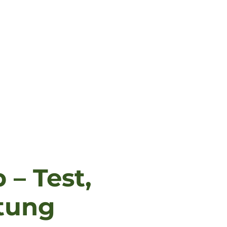
– Test,
tung