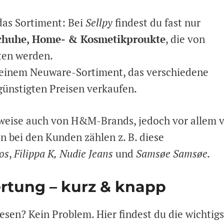
das Sortiment: Bei
Sellpy
findest du fast nur
 Schuhe, Home- & Kosmetikproukte
, die von
ten werden.
s einem Neuware-Sortiment, das verschiedene
günstigten Preisen verkaufen.
lweise auch von H&M-Brands, jedoch vor allem 
n bei den Kunden zählen z. B. diese
os
,
Filippa K,
Nudie Jeans
und
Samsøe Samsøe.
rtung – kurz & knapp
esen? Kein Problem. Hier findest du die wichtig