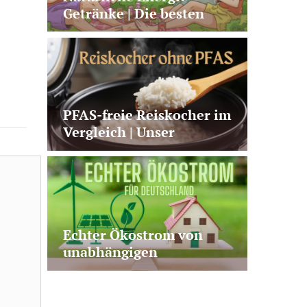
Getränke | Die besten
Alternativen zu Kaffee +
klassischen Energy
Drinks
PFAS-freie Reiskocher im
Vergleich | Unser
Testsieger von Panasonic
+ 2 gute Alternativen
Echter Ökostrom von
unabhängigen
Stromanbietern – Test &
Vergleich