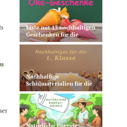
macht
ls
Liste mit 13 nachhaltigen
Geschenken für die
Schultüte | plastikfrei,
vegan, nützlich, fairtrade
zu
Nachhaltige
Schulmaterialien für die
1. Klasse | 10 sinnvolle
Produkte
ser
Natürliche Energie-