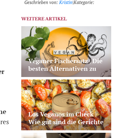
Geschrieben von:
Kristin
|
Kategorie:
WEITERE ARTIKEL
Veganer Fischersatz | Die
besten Alternativen zu
er
Lachs, Thunfisch und Co.
ne
Los Veganos im Check |
res
Wie gut sind die Gerichte
aus der Dose?