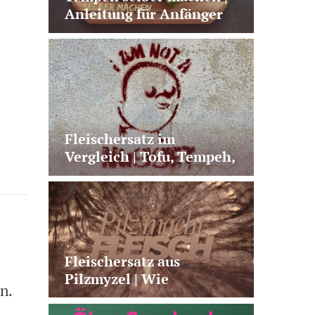
Anleitung für Anfänger
mit Fehler-Check
Fleischersatz im
Vergleich | Tofu, Tempeh,
Seitan & Co.
Fleischersatz aus
Pilzmyzel | Wie
n.
Fermentation neue
Alternativen möglich