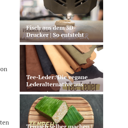
Fisch aus dem 3D-
Drucker | So entsteht
veganer Lachs aus
Pilzprotein
von
Tee-Leder: Die vegane
Lederalternative aus
Teeabfällen
sten
Tempeh selber machen |