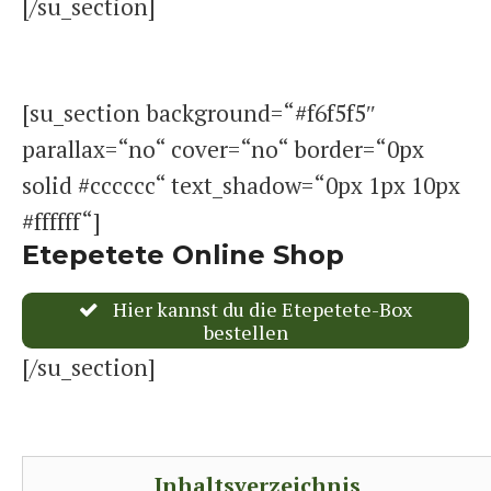
[/su_section]
[su_section background=“#f6f5f5″
parallax=“no“ cover=“no“ border=“0px
solid #cccccc“ text_shadow=“0px 1px 10px
#ffffff“]
Etepetete Online Shop
Hier kannst du die Etepetete-Box
bestellen
[/su_section]
Inhaltsverzeichnis